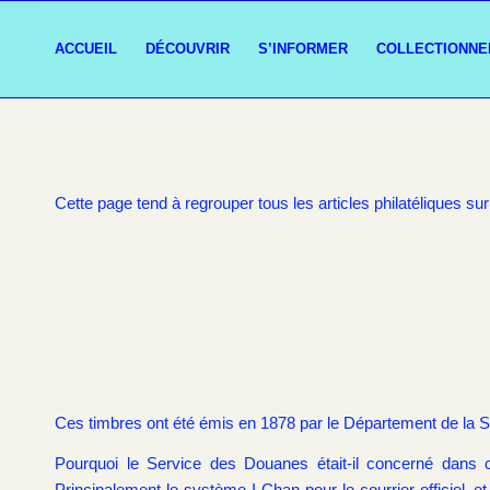
ACCUEIL
DÉCOUVRIR
S’INFORMER
COLLECTIONNE
Cette page tend à regrouper tous les articles philatéliques sur
Ces timbres ont été émis en 1878 par le Département de la S
Pourquoi le Service des Douanes était-il concerné dans cet
Principalement le système I-Chan pour le courrier officiel, 