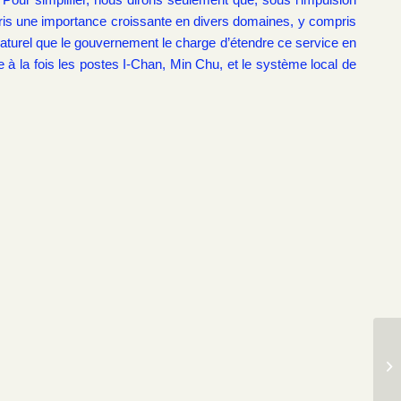
t pris une importance croissante en divers domaines, y compris
nc naturel que le gouvernement le charge d’étendre ce service en
ue à la fois les postes I-Chan, Min Chu, et le système local de
Ca