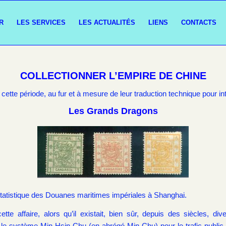
R
LES SERVICES
LES ACTUALITÉS
LIENS
CONTACTS
COLLECTIONNER L’EMPIRE DE CHINE
 cette période, au fur et à mesure de leur traduction technique pour in
Les Grands Dragons
tatistique des Douanes maritimes impériales à Shanghai.
te affaire, alors qu’il existait, bien sûr, depuis des siècles, d
et le système Min Hsin Chu (en abrégé Min Chu) pour le trafic public.