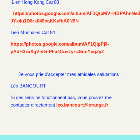
Lien Hong Kong Cat 83 :
https://photos.google.com/album/AF1QipMVH4BPAhnNeJ
JYx4u1D8rk049baKKvfbA0N9N
Lien Monnaies Cat 84 :
https://photos.google.com/album/AF1QipPj8-
yAdH3xxXgVnlG-PFa4Cov1yFaSonYcqZy2
Je vous prie d’accepter mes amicales salutations .
Léo
BANCOURT
Si ces liens ne fonctionnent pas, vous pouvez me
contacter directement
leo.bancourt@orange.fr